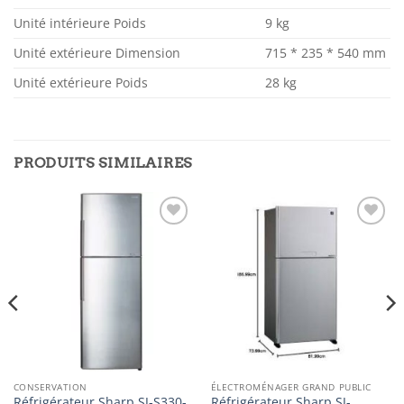
Unité intérieure Poids
9 kg
Unité extérieure Dimension
715 * 235 * 540 mm
Unité extérieure Poids
28 kg
PRODUITS SIMILAIRES
Ajouter
Ajouter
à la
à la
liste
liste
d’envies
d’envies
CONSERVATION
ÉLECTROMÉNAGER GRAND PUBLIC
Réfrigérateur Sharp SJ-S330-
Réfrigérateur Sharp SJ-