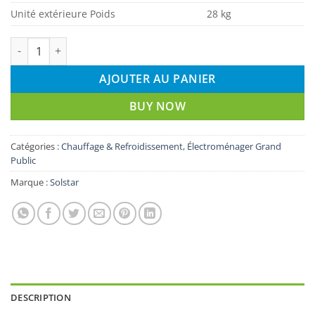
Unité extérieure Poids
28 kg
quantité de Climatiseur Solstar Inverter 1,5 CV - 12000 BTU
AJOUTER AU PANIER
BUY NOW
Catégories :
Chauffage & Refroidissement
,
Électroménager Grand
Public
Marque :
Solstar
DESCRIPTION