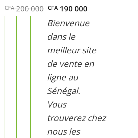
Le
Le
200 000
190 000
CFA
CFA
prix
prix
Bienvenue
initial
actuel
était :
est :
dans le
CFA 200
CFA 190
000.
000.
meilleur site
de vente en
ligne au
Sénégal.
Vous
trouverez chez
nous les