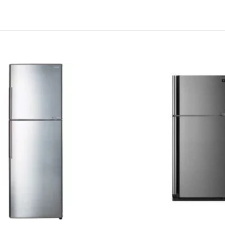
Ajouter
à la
liste
d’envies