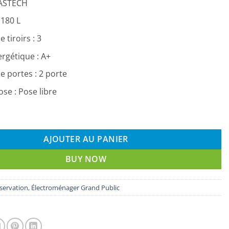
 ASTECH
 180 L
tiroirs : 3
rgétique : A+
 portes : 2 porte
se : Pose libre
éfrigérateur Astech Combiné 3 Tiroirs180L
AJOUTER AU PANIER
BUY NOW
servation
,
Électroménager Grand Public