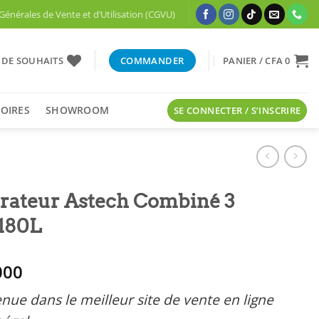
Générales de Vente et d’Utilisation (CGVU)
E DE SOUHAITS
COMMANDER
PANIER /
CFA
0
OIRES
SHOWROOM
SE CONNECTER / S’INSCRIRE
érateur Astech Combiné 3
s180L
000
nue dans le meilleur site de vente en ligne