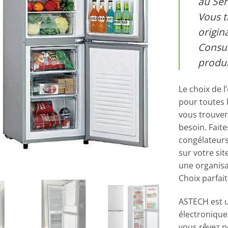
au Sén
Vous t
origin
Consul
produi
Le choix de l
pour toutes l
vous trouver
besoin. Fait
congélateurs,
sur votre si
une organisa
Choix parfai
ASTECH est u
électronique
vous rêvez p