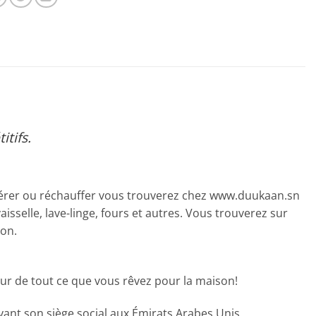
tifs.
éfrigérer ou réchauffer vous trouverez chez www.duukaan.sn
isselle, lave-linge, fours et autres. Vous trouverez sur
son.
eur de tout ce que vous rêvez pour la maison!
ant son siège social aux Émirats Arabes Unis,