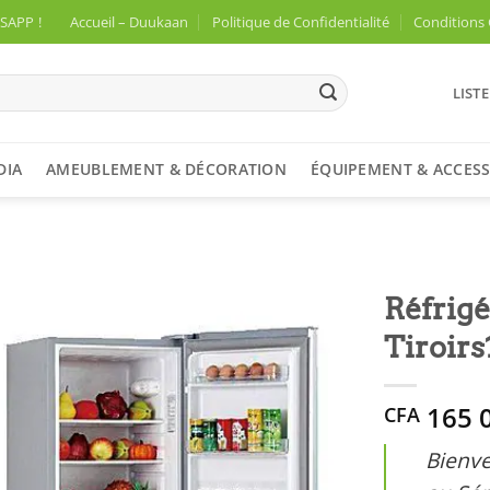
APP !
Accueil – Duukaan
Politique de Confidentialité
Conditions 
LIST
DIA
AMEUBLEMENT & DÉCORATION
ÉQUIPEMENT & ACCESS
Réfrig
Tiroir
Ajouter
à la
liste
165 
CFA
d’envies
Bienve