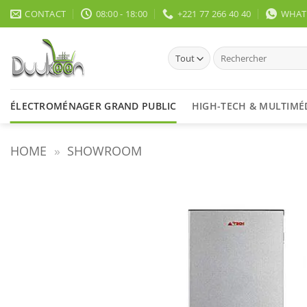
Passer
CONTACT
08:00 - 18:00
+221 77 266 40 40
WHATS
au
contenu
Recherche
pour :
ÉLECTROMÉNAGER GRAND PUBLIC
HIGH-TECH & MULTIMÉ
HOME
»
SHOWROOM