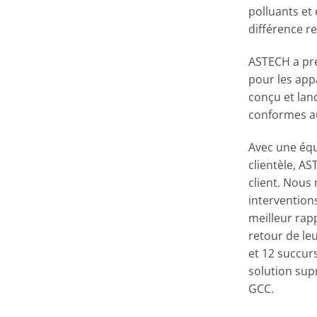
polluants et
différence r
ASTECH a pré
pour les app
conçu et lan
conformes au
Avec une équi
clientèle, A
client. Nous
intervention
meilleur rapp
retour de le
et 12 succur
solution sup
GCC.