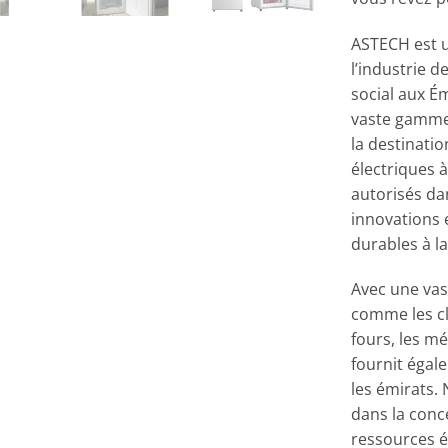
ASTECH est 
l’industrie 
social aux É
vaste gamme
la destinatio
électriques 
autorisés d
innovations 
durables à la
Avec une vas
comme les cli
fours, les m
fournit égal
les émirats.
dans la conce
ressources é